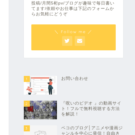
投稿/月間5桁pv/ブログが趣味で毎日書い
てます/依頼やお仕事は下記のフォームか
らお気軽にどうぞ
＼ Follow me ／
お問い合わせ
1
『呪いのビデオ 』の動画サイ
2
ト！フルで無料視聴する方法
を解説！
ペコのブログ│アニメや漫画ジ
3
ャンルを中心に発信！自由き