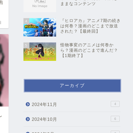
画
お問い合わせ
1
日
『呪いのビデオ 』の動画サイ
2
ト！フルで無料視聴する方法
を解説！
ペコのブログ│アニメや漫画ジ
3
ャンルを中心に発信！自由き
ままなコンテンツ
『ヒロアカ』アニメ7期の続き
4
は何巻？漫画のどこまで放送
された？【最終回】
ん
怪物事変のアニメは何巻か
5
ら？漫画のどこまで進んだ？
【1期終了】