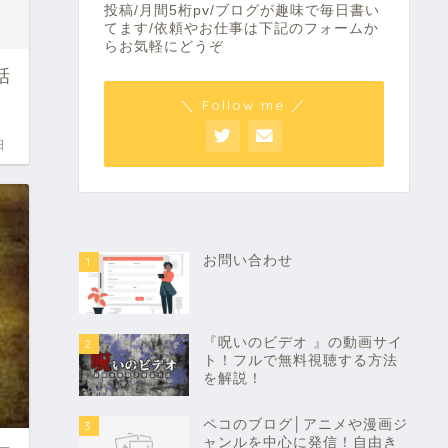
話
日
ペコ
21歳大学生/ 12ヶ月継続中/現在200記事
投稿/月間5桁pv/ブログが趣味で毎日書い
てます/依頼やお仕事は下記のフォームか
らお気軽にどうぞ
＼ Follow me ／