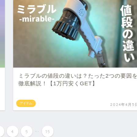
ミラブルの値段の違いは？たった2つの要因
徹底解説！【1万円安くGET】
アイテム
2024年4月5
...
3
4
5
15