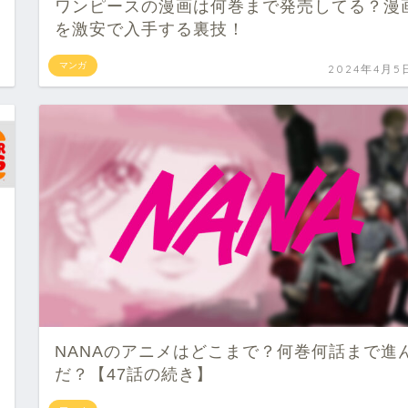
ワンピースの漫画は何巻まで発売してる？漫
を激安で入手する裏技！
マンガ
2024年4月5
NANAのアニメはどこまで？何巻何話まで進
だ？【47話の続き】