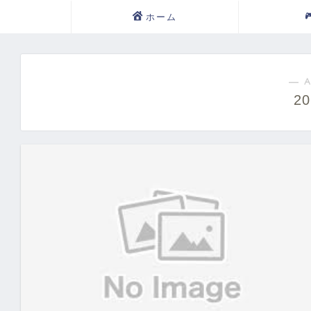
ホーム
― A
2