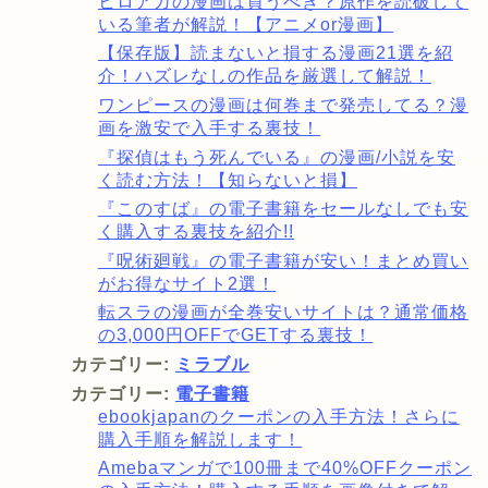
ヒロアカの漫画は買うべき？原作を読破して
いる筆者が解説！【アニメor漫画】
【保存版】読まないと損する漫画21選を紹
介！ハズレなしの作品を厳選して解説！
ワンピースの漫画は何巻まで発売してる？漫
画を激安で入手する裏技！
『探偵はもう死んでいる』の漫画/小説を安
く読む方法！【知らないと損】
『このすば』の電子書籍をセールなしでも安
く購入する裏技を紹介!!
『呪術廻戦』の電子書籍が安い！まとめ買い
がお得なサイト2選！
転スラの漫画が全巻安いサイトは？通常価格
の3,000円OFFでGETする裏技！
カテゴリー:
ミラブル
カテゴリー:
電子書籍
ebookjapanのクーポンの入手方法！さらに
購入手順を解説します！
Amebaマンガで100冊まで40%OFFクーポン