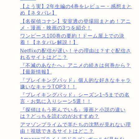
【よう実】2年生編の4巻をレビュー・感想まと
め【ネタバレ】
【名探偵コナン】安室透の登場回まとめ！アニ
メ・漫画・映画の3つを紹介！
ワンピース100巻の要約！ドーム屋上での決
着！【ネタバレ解説！】
Netflixの配信が遅い！その理由は？すぐ配信さ
れるサイトはどこ？
『不滅のあなたへ』アニメの続きは何巻から？
【最新情報】
『ブレイキングバッド』個人的な好きなキャラ
嫌いなキャラTOP3！！
『ブレイキングバッド』シーズン1~5までの名
言・お気に入りシーン5選！！
『探偵はもう死んでいる』漫画と小説の違い
は？どっちを読むのがおすすめ？
アマゾンプライムで羊たちの沈黙が見れない理
由！視聴できるサイトはどこ？