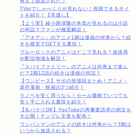
巻まで放送された？
TVerでしゃべくりが見れない！視聴できるサイ
トを紹介！【見逃し】
【よう実】綾小路清隆の本気が見れるのは小説
の何話？ファンが徹底解説！
『アオアシ』のアニメ1期は漫画の何巻から？続
きを格安でGETする裏技！
ブルーロックのアニメはどこで見れる？放送局
や配信地域を解説！
『スパイファミリー』のアニメは何巻まで進ん
だ？2期12話の続きは漫画の何話？
【ワンピース】サボの登場回まとめ！アニメ・
原作漫画・映画の3つ紹介！
ラノベを安く買うなら！セール価格でいつでも
安く手に入れる裏技を紹介！
【丸パクリOK】YouTubeの再審査請求の例文を
大公開！テンプレ文章を配布！
ワンパンマンのアニメの続きは何巻から？3期は
いつから放送される？