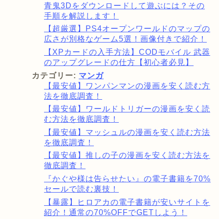
青鬼3Dをダウンロードして遊ぶには？その
手順を解説します！
【超厳選】PS4オープンワールドのマップの
広さが別格なゲーム5選！画像付きで紹介！
【XPカードの入手方法】CODモバイル 武器
のアップグレードの仕方【初心者必見】
カテゴリー:
マンガ
【最安値】ワンパンマンの漫画を安く読む方
法を徹底調査！
【最安値】ワールドトリガーの漫画を安く読
む方法を徹底調査！
【最安値】マッシュルの漫画を安く読む方法
を徹底調査！
【最安値】推しの子の漫画を安く読む方法を
徹底調査！
『かぐや様は告らせたい』の電子書籍を70%
セールで読む裏技！
【暴露】ヒロアカの電子書籍が安いサイトを
紹介！通常の70%OFFでGETしよう！