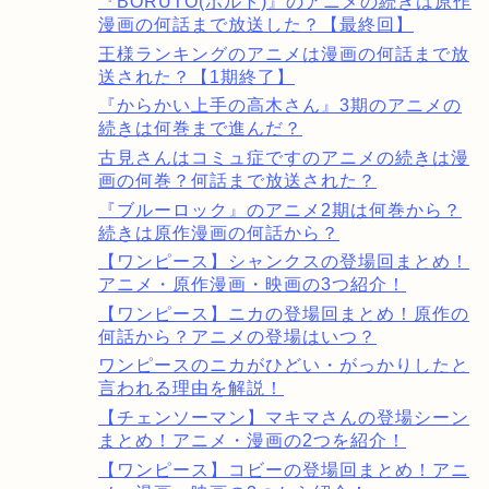
『BORUTO(ボルト)』のアニメの続きは原作
漫画の何話まで放送した？【最終回】
王様ランキングのアニメは漫画の何話まで放
送された？【1期終了】
『からかい上手の高木さん』3期のアニメの
続きは何巻まで進んだ？
古見さんはコミュ症ですのアニメの続きは漫
画の何巻？何話まで放送された？
『ブルーロック』のアニメ2期は何巻から？
続きは原作漫画の何話から？
【ワンピース】シャンクスの登場回まとめ！
アニメ・原作漫画・映画の3つ紹介！
【ワンピース】ニカの登場回まとめ！原作の
何話から？アニメの登場はいつ？
ワンピースのニカがひどい・がっかりしたと
言われる理由を解説！
【チェンソーマン】マキマさんの登場シーン
まとめ！アニメ・漫画の2つを紹介！
【ワンピース】コビーの登場回まとめ！アニ