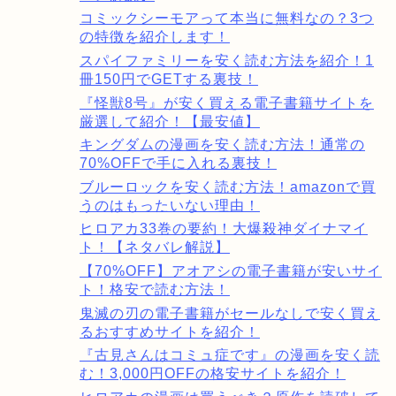
コミックシーモアって本当に無料なの？3つ
の特徴を紹介します！
スパイファミリーを安く読む方法を紹介！1
冊150円でGETする裏技！
『怪獣8号』が安く買える電子書籍サイトを
厳選して紹介！【最安値】
キングダムの漫画を安く読む方法！通常の
70%OFFで手に入れる裏技！
ブルーロックを安く読む方法！amazonで買
うのはもったいない理由！
ヒロアカ33巻の要約！大爆殺神ダイナマイ
ト！【ネタバレ解説】
【70%OFF】アオアシの電子書籍が安いサイ
ト！格安で読む方法！
鬼滅の刃の電子書籍がセールなしで安く買え
るおすすめサイトを紹介！
『古見さんはコミュ症です』の漫画を安く読
む！3,000円OFFの格安サイトを紹介！