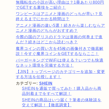
無職転生の小説が高い理由は？1冊あたり800円
でGETする裏技をご紹介！
ワンピースはアニメと漫画のどっちが早い？見
終えるまでにかかる時間は？
アニメと漫画の違い5選！続きから楽しむならア
ニメと漫画のどちらがおすすめ？
今際の国のアリスのドラマは漫画の何巻まで進
んだ？続きはどこから読むべき？
魔界コインの買い方を45枚の画像付きで徹底解
説！今すぐ魔界コインをGETするならここ！
バーガーキングでWiFiは使える？いつでも快適
なネット環境を完備する方法！
【JIN】トップページのカテゴリーを追加・変更
する方法を伝授します！
カテゴリー:
SHEIN
SHEINを通販で買ってみた！購入品から商
品到着までをすべて解説！
SHEINの商品はいつ届く？筆者の体験談を
交えて解説！【徹底調査】