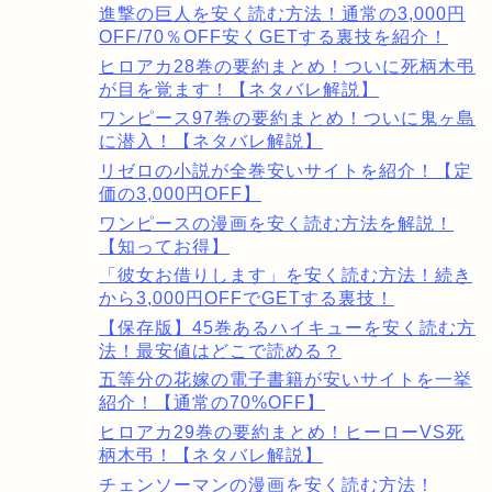
進撃の巨人を安く読む方法！通常の3,000円
OFF/70％OFF安くGETする裏技を紹介！
ヒロアカ28巻の要約まとめ！ついに死柄木弔
が目を覚ます！【ネタバレ解説】
ワンピース97巻の要約まとめ！ついに鬼ヶ島
に潜入！【ネタバレ解説】
リゼロの小説が全巻安いサイトを紹介！【定
価の3,000円OFF】
ワンピースの漫画を安く読む方法を解説！
【知ってお得】
「彼女お借りします」を安く読む方法！続き
から3,000円OFFでGETする裏技！
【保存版】45巻あるハイキューを安く読む方
法！最安値はどこで読める？
五等分の花嫁の電子書籍が安いサイトを一挙
紹介！【通常の70%OFF】
ヒロアカ29巻の要約まとめ！ヒーローVS死
柄木弔！【ネタバレ解説】
チェンソーマンの漫画を安く読む方法！