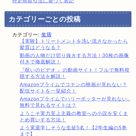
特定商取引法に基づく表記
カテゴリーごとの投稿
カテゴリー:
生活
【実験】トリートメントを洗い流さなかったら
髪質はどうなる？
動画の人物だけ切り抜きする方法！30枚の画像
付きで徹底解説！
『呪いのビデオ 』の動画サイト！フルで無料視
聴する方法を解説！
Amazonプライムでコナンの映画が見れない？
配信サイトを一挙紹介！
Amazonプライムでハリーポッターが見れない..
無料で見れるサイトは？
ようこそ実力至上主義の教室への小説を安くま
とめ買いする方法！
よう実退学しそうな生徒5名！【2年生編の5巻
まで】