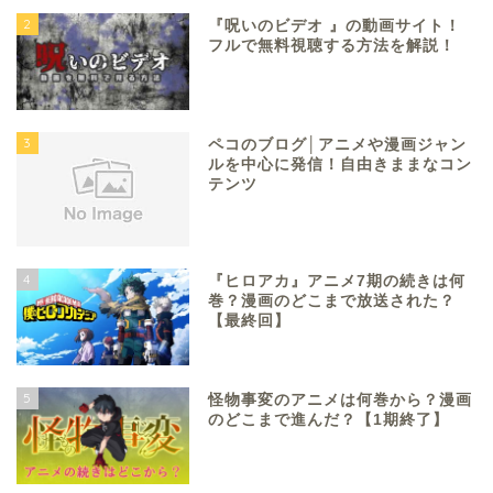
2
『呪いのビデオ 』の動画サイト！
フルで無料視聴する方法を解説！
3
ペコのブログ│アニメや漫画ジャン
ルを中心に発信！自由きままなコン
テンツ
4
『ヒロアカ』アニメ7期の続きは何
巻？漫画のどこまで放送された？
【最終回】
5
怪物事変のアニメは何巻から？漫画
のどこまで進んだ？【1期終了】