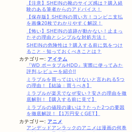
【注意】SHEINの靴のサイズ感は？購入経
験のある筆者からのアドバイス！
【保存版】SHEINの買い方！コンビニ支払
を画像20枚でわかりやすく解説！
【怖い】SHEINの追跡が動かない！止まっ
たその理由とシンプルな対処方法！
SHEINの危険性は？購入する前に気をつけ
ること・知っておくべきことは？
カテゴリー:
アイテム
『WD ポータブルHDD』実際に使ってみた
評判,レビューを紹介!!
ミラブルを買ってはいけないと言われる5つ
の理由！【結論：買うべき】
ミラブルが楽天でなぜ安い？安さの理由を徹
底解剖！【購入する前に見て】
ミラブルの値段の違いは？たった2つの要因
を徹底解説！【1万円安くGET】
カテゴリー:
アニメ
アンデッドアンラックのアニメは漫画の何巻