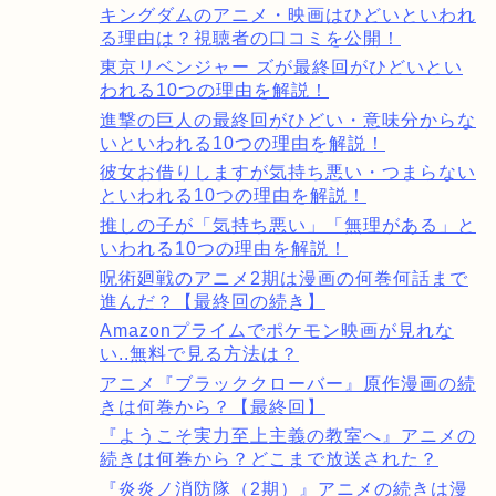
キングダムのアニメ・映画はひどいといわれ
る理由は？視聴者の口コミを公開！
東京リベンジャー ズが最終回がひどいとい
われる10つの理由を解説！
進撃の巨人の最終回がひどい・意味分からな
いといわれる10つの理由を解説！
彼女お借りしますが気持ち悪い・つまらない
といわれる10つの理由を解説！
推しの子が「気持ち悪い」「無理がある」と
いわれる10つの理由を解説！
呪術廻戦のアニメ2期は漫画の何巻何話まで
進んだ？【最終回の続き】
Amazonプライムでポケモン映画が見れな
い..無料で見る方法は？
アニメ『ブラッククローバー』原作漫画の続
きは何巻から？【最終回】
『ようこそ実力至上主義の教室へ』アニメの
続きは何巻から？どこまで放送された？
『炎炎ノ消防隊（2期）』アニメの続きは漫