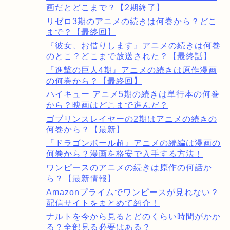
画だとどこまで？【2期終了】
リゼロ3期のアニメの続きは何巻から？どこ
まで？【最終回】
『彼女、お借りします』アニメの続きは何巻
のとこ？どこまで放送された？【最終話】
『進撃の巨人4期』アニメの続きは原作漫画
の何巻から？【最終回】
ハイキュー アニメ5期の続きは単行本の何巻
から？映画はどこまで進んだ？
ゴブリンスレイヤーの2期はアニメの続きの
何巻から？【最新】
『ドラゴンボール超』アニメの続編は漫画の
何巻から？漫画を格安で入手する方法！
ワンピースのアニメの続きは原作の何話か
ら？【最新情報】
Amazonプライムでワンピースが見れない？
配信サイトをまとめて紹介！
ナルトを今から見るとどのくらい時間がかか
る？全部見る必要はある？