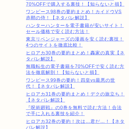
70%OFFで購入する裏技！【知らないと損】
ワンピース98巻の要約まとめ！カイドウVS
赤鞘の侍！【ネタバレ解説】
ハンターハンターを電子書籍が安いサイト！
セール価格で安く読む方法！
東京リベンジャーズの漫画を安く読む裏技！
4つのサイトを徹底比較！
ヒロアカ30巻の要約まとめ！轟家の真実【ネ
タバレ解説】
無職転生の電子書籍を70%OFFで安く読む方
法を徹底解剖！【知らないと損】
ワンピース99巻の要約！四皇vs最悪の世
代！【ネタバレ解説】
ヒロアカ31巻の要約まとめ！デクの旅立ち！
【ネタバレ解説】
『呪術廻戦』の0巻を無料で読む方法！合法
で手に入れる裏技を紹介！
ヒロアカ32巻の要約！次は…君だ…！【ネタ
バレ解説】