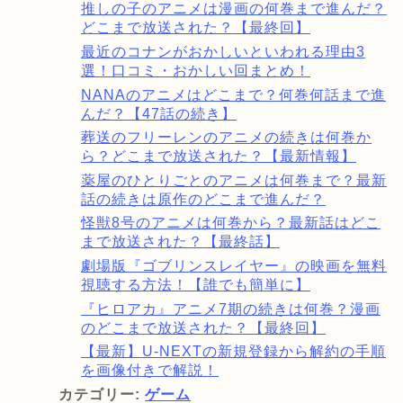
推しの子のアニメは漫画の何巻まで進んだ？
どこまで放送された？【最終回】
最近のコナンがおかしいといわれる理由3
選！口コミ・おかしい回まとめ！
NANAのアニメはどこまで？何巻何話まで進
んだ？【47話の続き】
葬送のフリーレンのアニメの続きは何巻か
ら？どこまで放送された？【最新情報】
薬屋のひとりごとのアニメは何巻まで？最新
話の続きは原作のどこまで進んだ？
怪獣8号のアニメは何巻から？最新話はどこ
まで放送された？【最終話】
劇場版『ゴブリンスレイヤー』の映画を無料
視聴する方法！【誰でも簡単に】
『ヒロアカ』アニメ7期の続きは何巻？漫画
のどこまで放送された？【最終回】
【最新】U-NEXTの新規登録から解約の手順
を画像付きで解説！
カテゴリー:
ゲーム