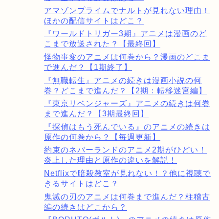
アマゾンプライムでナルトが見れない理由！
ほかの配信サイトはどこ？
『ワールドトリガー3期』アニメは漫画のど
こまで放送された？【最終回】
怪物事変のアニメは何巻から？漫画のどこま
で進んだ？【1期終了】
『無職転生』アニメの続きは漫画小説の何
巻？どこまで進んだ？【2期：転移迷宮編】
『東京リベンジャーズ』アニメの続きは何巻
まで進んだ？【3期最終回】
『探偵はもう死んでいる』のアニメの続きは
原作の何巻から？【毎週更新】
約束のネバーランドのアニメ2期がひどい！
炎上した理由と原作の違いを解説！
Netflixで暗殺教室が見れない！？他に視聴で
きるサイトはどこ？
鬼滅の刃のアニメは何巻まで進んだ？柱稽古
編の続きはどこから？