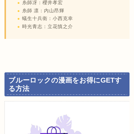
糸師冴：櫻井孝宏
糸師 凛：内山昂輝
蟻生十兵衛：小西克幸
時光青志：立花慎之介
ブルーロックの漫画をお得にGETす
る方法