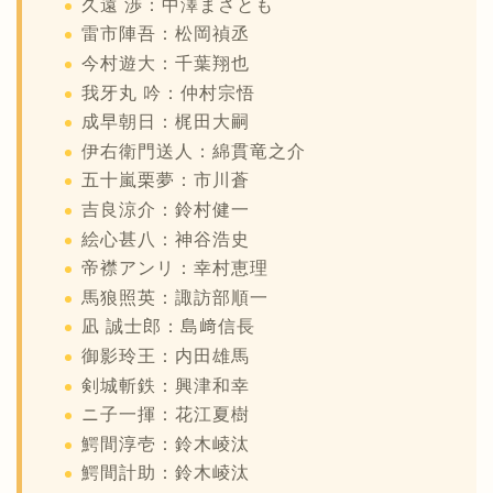
久遠 渉：中澤まさとも
雷市陣吾：松岡禎丞
今村遊大：千葉翔也
我牙丸 吟：仲村宗悟
成早朝日：梶田大嗣
伊右衛門送人：綿貫竜之介
五十嵐栗夢：市川蒼
吉良涼介：鈴村健一
絵心甚八：神谷浩史
帝襟アンリ：幸村恵理
馬狼照英：諏訪部順一
凪 誠士郎：島﨑信長
御影玲王：内田雄馬
剣城斬鉄：興津和幸
ニ子一揮：花江夏樹
鰐間淳壱：鈴木崚汰
鰐間計助：鈴木崚汰