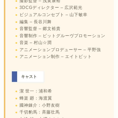
撮影監督 – 浅黄康裕
3DCGディレクター – 広沢範光
ビジュアルコンセプト – 山下敏幸
編集 – 長谷川舞
音響監督 – 郷文裕貴
音響制作 – ビットグルーヴプロモーション
音楽 – 村山☆潤
アニメーションプロデューサー – 平野強
アニメーション制作 – エイトビット
キャスト
潔 世一：浦和希
蜂楽 廻：海渡翼
國神錬介：小野友樹
千切豹馬：斉藤壮馬