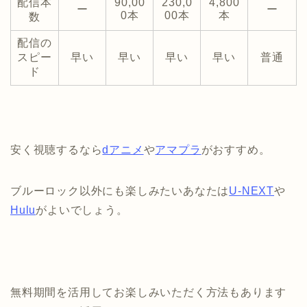
配信本
90,00
230,0
4,800
ー
ー
0本
00本
本
数
配信の
スピー
早い
早い
早い
早い
普通
ド
安く視聴するなら
dアニメ
や
アマプラ
がおすすめ。
ブルーロック以外にも楽しみたいあなたは
U-NEXT
や
Hulu
がよいでしょう。
無料期間を活用してお楽しみいただく方法もあります