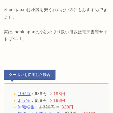
ebookjapanは小説を安く買いたい方にもおすすめでき
ます。
実はebookjapanの小説の取り扱い冊数は電子書籍サイ
トでNo.1。
クーポンを使用した場合
リゼロ
：
638円
⇒
198円
よう実
：
638円
⇒
198円
無職転生
：
1,320円
⇒
820円