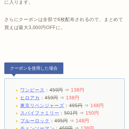
に入ります。
さらにクーポンは全部で6枚配布されるので、まとめて
買えば最大3,000円OFFに。
クーポンを使用した場合
ワンピース
：
459円
⇒
138円
ヒロアカ
：
459円
⇒
138円
東京リベンジャーズ
：
495円
⇒
148円
スパイファミリー
：
501円
⇒
150円
ブルーロック
：
495円
⇒
148円
チェンソーマン
：
459円
⇒
138円