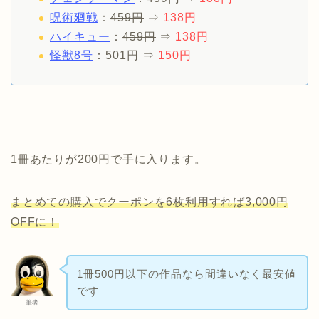
呪術廻戦
：
459円
⇒
138円
ハイキュー
：
459円
⇒
138円
怪獣8号
：
501円
⇒
150円
1冊あたりが200円で手に入ります。
まとめての購入でクーポンを6枚利用すれば3,000円
OFFに！
1冊500円以下の作品なら間違いなく最安値
です
筆者