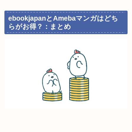
ebookjapanとAmebaマンガはどち
らがお得？：まとめ