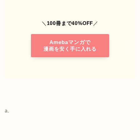
＼
100冊まで40%OFF
／
Amebaマンガで
漫画を安く手に入れる
a.