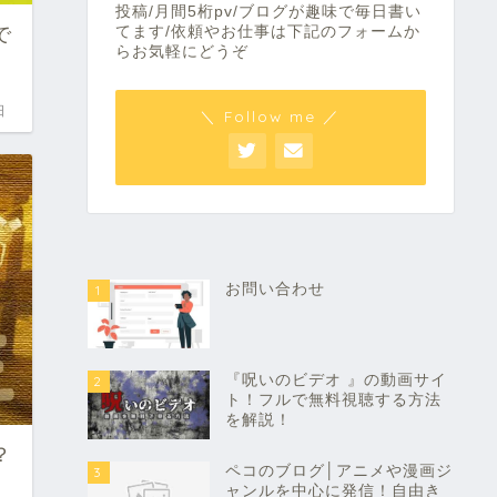
投稿/月間5桁pv/ブログが趣味で毎日書い
てます/依頼やお仕事は下記のフォームか
で
らお気軽にどうぞ
日
＼ Follow me ／
お問い合わせ
1
『呪いのビデオ 』の動画サイ
2
ト！フルで無料視聴する方法
を解説！
？
ペコのブログ│アニメや漫画ジ
3
ャンルを中心に発信！自由き