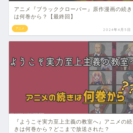
アニメ『ブラッククローバー』原作漫画の続き
は何巻から？【最終回】
アニメ
2024年4月5日
『ようこそ実力至上主義の教室へ』アニメの続
きは何巻から？どこまで放送された？