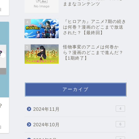
ままなコンテンツ
日
『ヒロアカ』アニメ7期の続き
4
は何巻？漫画のどこまで放送
された？【最終回】
怪物事変のアニメは何巻か
5
ら？漫画のどこまで進んだ？
【1期終了】
アーカイブ
？
2024年11月
4
2024年10月
6
日