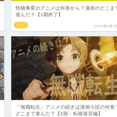
怪物事変のアニメは何巻から？漫画のどこま
進んだ？【1期終了】
アニメ
2024年4月5
『無職転生』アニメの続きは漫画小説の何巻
どこまで進んだ？【2期：転移迷宮編】