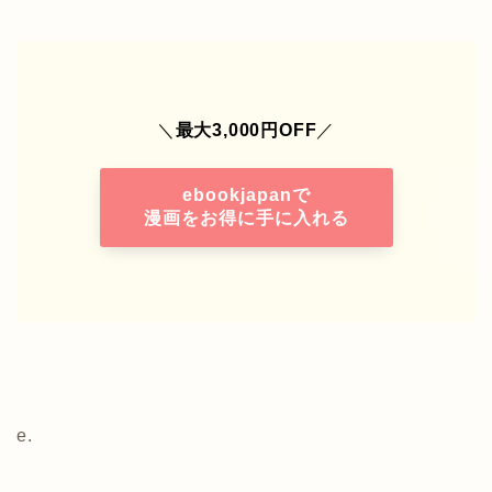
＼
最大
3,000
円
OFF
／
ebookjapan
で
漫画をお得に手に入れる
e.