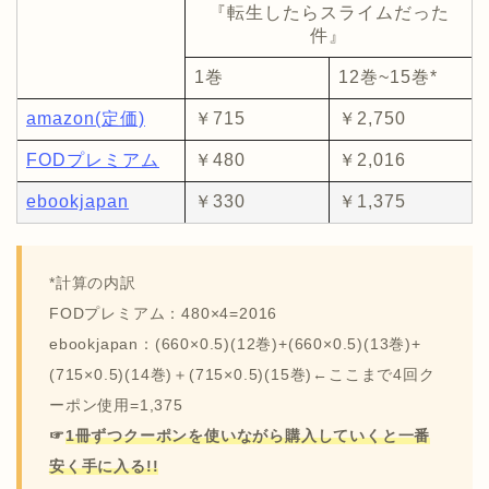
『転生したらスライムだった
件』
1巻
12巻~15巻*
amazon(定価)
￥715
￥2,750
FODプレミアム
￥480
￥2,016
ebookjapan
￥330
￥1,375
*
計算の内訳
FOD
プレミアム：
480×4=2016
ebookjapan
：(660×0.5)(12巻)+(660×0.5)(13巻)+
(715×0.5)(14巻)＋(715×0.5)(15巻)←ここまで4回ク
ーポン使用=1,375
☞
1
冊ずつクーポンを使いながら購入していくと一番
安く手に入る!!