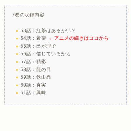
7巻の収録内容
53話：紅茶はあるかい？
54話：希望
←アニメの続きはココから
55話：己が理で
56話：信じているから
57話：精彩
58話：龍の目
59話：鉄山靠
60話：真実
61話：興味