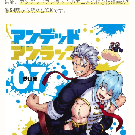
結論、
アンデッドアンラックのアニメの続きは漫画の
7
巻54話
から読めばOK
です。