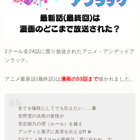
2クール全24話に渡り放送されたアニメ・アンデッドア
ンラック。
アニメ最新話(最終話)は
漫画の53話まで
描かれました。
全てを犠牲にしてでも伝えたい……📘
安野雲の決死の覚悟が
否定能力の理（ルール）を越え
アンディと風子に真実を伝える❗❗ 💫
TVアニメ第２クール最終話「君に伝われ」で