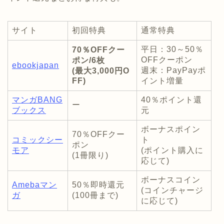
サイト
初回特典
通常特典
平日：30～50％
70％OFFクー
OFFクーポン
ポン/6枚
ebookjapan
週末：PayPayポ
(最大3,000円O
FF)
イント増量
マンガBANG
40％ポイント還
ー
ブックス
元
ボーナスポイン
70％OFFクー
コミックシー
ト
ポン
モア
(ポイント購入に
(1冊限り)
応じて)
ボーナスコイン
Amebaマン
50％即時還元
(コインチャージ
ガ
(100冊まで)
に応じて)